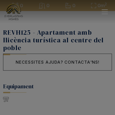
2
0
0
0
0m
REVH125 - Apartament amb
llicència turística al centre del
poble
NECESSITES AJUDA? CONTACTA'NS!
Equipament