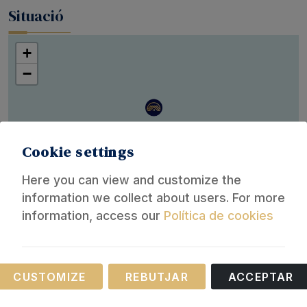
Situació
+
−
Cookie settings
Here you can view and customize the
information we collect about users. For more
Leaflet
information, access our
Política de cookies
Informació de la reserva
Necessary
CUSTOMIZE
REBUTJAR
ACCEPTAR
Lloguer turístic
These cookies are necessary for the operation of
Lloguer de temporada
our website.