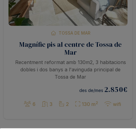
TOSSA DE MAR
Magnífic pis al centre de Tossa de
Mar
Recentment reformat amb 130m2, 3 habitacions
dobles i dos banys a l'avinguda principal de
Tossa de Mar
2.850
€
des de/mes
2
6
3
2
130 m
wifi