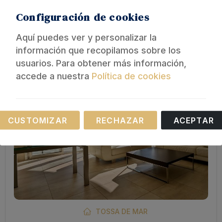
2
9
5
2
280 m
Configuración de cookies
Aquí puedes ver y personalizar la
información que recopilamos sobre los
usuarios. Para obtener más información,
accede a nuestra
Política de cookies
Necesarias
CUSTOMIZAR
RECHAZAR
ACEPTAR
Estas cookies son necesarias para el
funcionamiento de nuestro sitio web.
TOSSA DE MAR