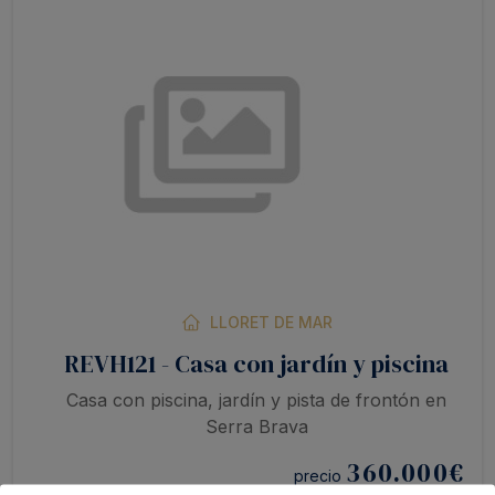
LLORET DE MAR
REVH121 - Casa con jardín y piscina
Casa con piscina, jardín y pista de frontón en
Serra Brava
360.000
€
precio