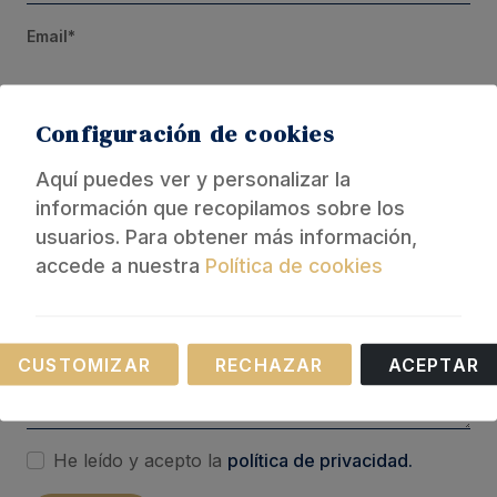
Email*
Configuración de cookies
Teléfono
Aquí puedes ver y personalizar la
información que recopilamos sobre los
usuarios. Para obtener más información,
Mensaje*
accede a nuestra
Política de cookies
Necesarias
CUSTOMIZAR
RECHAZAR
ACEPTAR
Estas cookies son necesarias para el
funcionamiento de nuestro sitio web.
He leído y acepto la
política de privacidad.