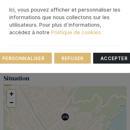
Ici, vous pouvez afficher et personnaliser les
Services
informations que nous collectons sur les
utilisateurs. Pour plus d´informations,
Reception
Discothèque
accédez à notre
Politique de cookies
Réservations à long terme
Nettoyage et désinfection
acceptées
Linge de maison nettoyé à
Magasins
haute température
Nécessaire
Fleuriste
Normes de nettoyage en
PERSONNALISER
REFUSER
ACCEPTER
Ces cookies sont nécessaires au fonctionnement
Salle de danse
Espagne
de notre site Internet.
Situation
+
−