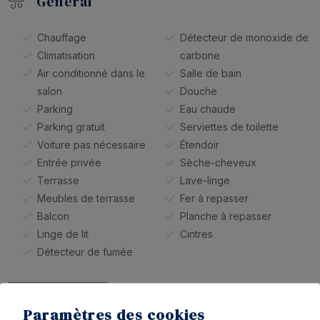
Général
Chauffage
Détecteur de monoxide de
Climatisation
carbone
Air conditionné dans le
Salle de bain
salon
Douche
Parking
Eau chaude
Parking gratuit
Serviettes de toilette
Voiture pas nécessaire
Étendoir
Entrée privée
Sèche-cheveux
Terrasse
Lave-linge
Meubles de terrasse
Fer à repasser
Balcon
Planche à repasser
Linge de lit
Cintres
Détecteur de fumée
LIRE PLUS
Paramètres des cookies