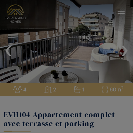
‹
›
2
4
2
1
60m
EVH104 Appartement complet
avec terrasse et parking