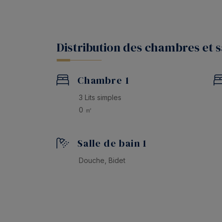
ville, où vous pourrez profiter de l’ambianc
charme typique des villages côtiers de la Co
Un hébergement parfait pour
se détendre,
Distribution des chambres et s
inoubliables
dans un cadre unique.
Chambre 1
3 Lits simples
0 ㎡
Salle de bain 1
Douche, Bidet