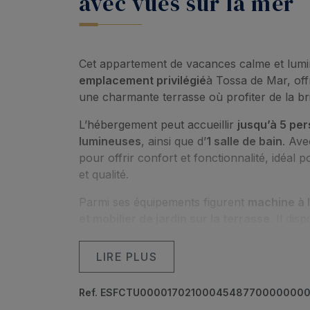
avec vues sur la mer
Cet appartement de vacances calme et lumin
emplacement privilégié
à Tossa de Mar, of
une charmante terrasse où profiter de la bri
L’hébergement peut accueillir
jusqu’à 5 pe
lumineuses
, ainsi que d’
1 salle de bain
. Ave
pour offrir confort et fonctionnalité, idéal
et qualité.
Parmi ses équipements figurent
machine à l
et mobilier de jardin sur la terrasse
. Il di
grand avantage dans la région.
LIRE PLUS
Le logement est très proche de la
charmant
de la célèbre
Playa Gran de Tossa de Mar
,
Ref. ESFCTU0000170210004548770000000
25 meilleures plages du monde. De plus, l’