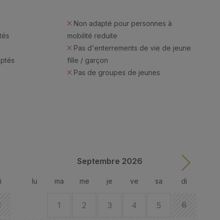
Non adapté pour personnes à
tés
mobilité reduite
Pas d'enterrements de vie de jeune
eptés
fille / garçon
Pas de groupes de jeunes
Septembre 2026
i
lu
ma
me
je
ve
sa
di
l
2
6
1
2
3
4
5