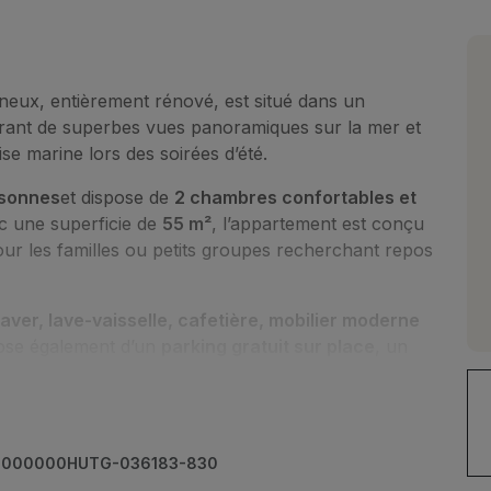
eux, entièrement rénové, est situé dans un
frant de superbes vues panoramiques sur la mer et
se marine lors des soirées d’été.
rsonnes
et dispose de
2 chambres confortables et
c une superficie de
55 m²
, l’appartement est conçu
 pour les familles ou petits groupes recherchant repos
aver, lave-vaisselle, cafetière, mobilier moderne
spose également d’un
parking gratuit sur place
, un
e plage de Mar Menuda
, et à seulement 5 minutes
 reconnue par National Geographic comme l’une des
0000000HUTG-036183-830
appartement se trouve à quelques minutes du centre-