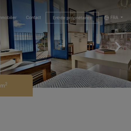
mmobilier
Contact
FRA
Entrée propriétaires
›
2
5m