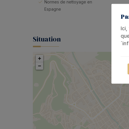
Normes de nettoyage en
Espagne
Pa
Ici
que
Situation
´in
+
−
Ces
Int