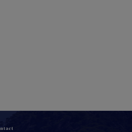
2
3
6
7
8
9
10
5
11
9
10
2
13
14
15
16
17
18
16
17
23
24
25
9
20
21
22
23
24
6
27
29
30
31
28
30
ntact