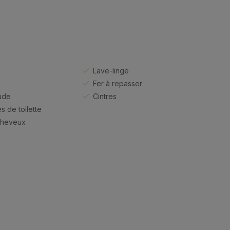
Lave-linge
Fer à repasser
ude
Cintres
s de toilette
cheveux