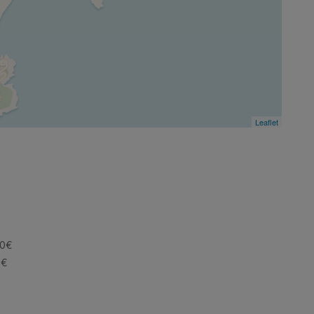
Leaflet
30€
0€