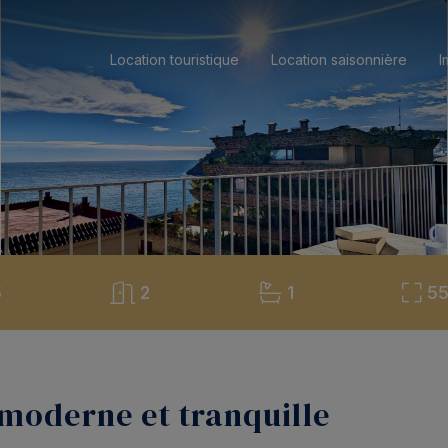
Location touristique
Location saisonnière
I
5
2
1
5
oderne et tranquille