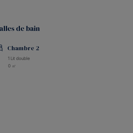
e authentique, des restaurants, des boutiques et du
sta Brava.
 profiter de la mer et passer des vacances
alles de bain
Chambre 2
1 Lit double
0 ㎡