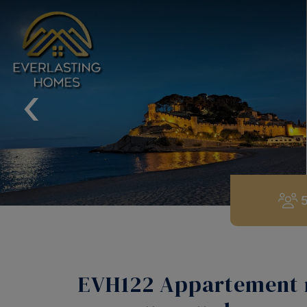
‹
EVH122 Appartement m