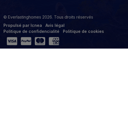
© Everlastinghomes 2026. Tous droits réservés
Propulsé par Icnea
Avis légal
Politique de confidencialité
Politique de cookies