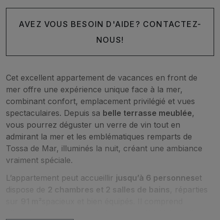
AVEZ VOUS BESOIN D'AIDE? CONTACTEZ-
NOUS!
Cet excellent appartement de vacances en front de
mer offre une expérience unique face à la mer,
combinant confort, emplacement privilégié et vues
spectaculaires. Depuis sa
belle terrasse meublée
,
vous pourrez déguster un verre de vin tout en
admirant la mer et les emblématiques remparts de
Tossa de Mar, illuminés la nuit, créant une ambiance
vraiment spéciale.
L’appartement peut accueillir
jusqu’à 6 personnes
et
dispose de
2 chambres et 2 salles de bains
, réparties
sur
91 m²
spacieux et bien équipés. Il comprend
climatisation dans tout le logement, Wi-Fi, lave-linge,