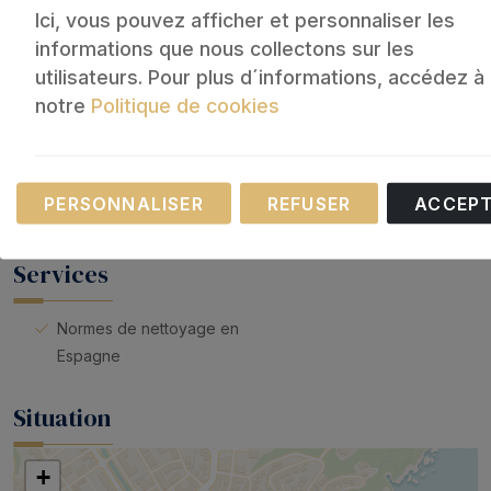
Ici, vous pouvez afficher et personnaliser les
Parking
Serviettes de toilette
Balcon
Sèche-cheveux
informations que nous collectons sur les
Linge de lit
Lave-linge
utilisateurs. Pour plus d´informations, accédez à
Salle de bain
Fer à repasser
notre
Politique de cookies
Baignoire
Cintres
Nécessaire
LIRE PLUS
PERSONNALISER
REFUSER
ACCEP
Ces cookies sont nécessaires au fonctionnement de n
site Internet.
Services
Normes de nettoyage en
Espagne
Situation
+