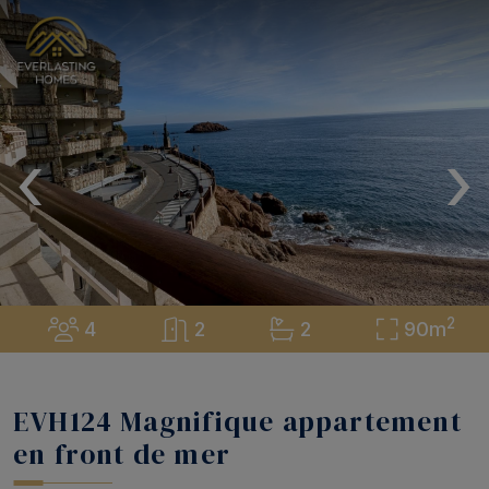
‹
›
2
4
2
2
90m
EVH124 Magnifique appartement
en front de mer