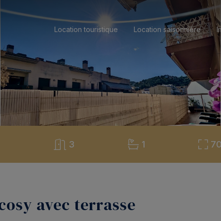
Location touristique
Location saisonnière
I
5
3
1
7
osy avec terrasse