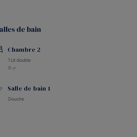
 pourrez profiter du
marché en plein air
installé juste
aite de découvrir les produits locaux et l’ambiance
alles de bain
omplètes, confortables et pleines de charme sur
Chambre 2
1 Lit double
0 ㎡
Salle de bain 1
Douche