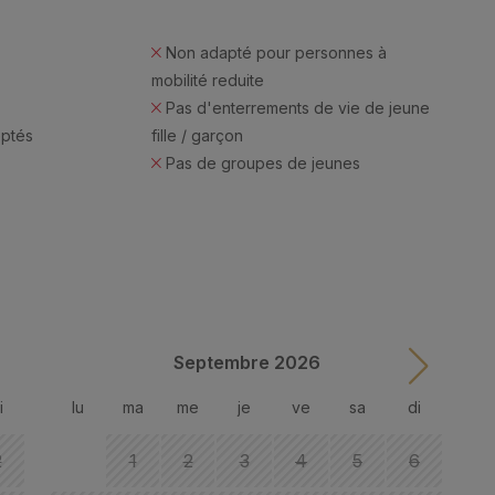
Non adapté pour personnes à
mobilité reduite
Pas d'enterrements de vie de jeune
eptés
fille / garçon
Pas de groupes de jeunes
Septembre 2026
i
lu
ma
me
je
ve
sa
di
l
2
1
2
3
4
5
6