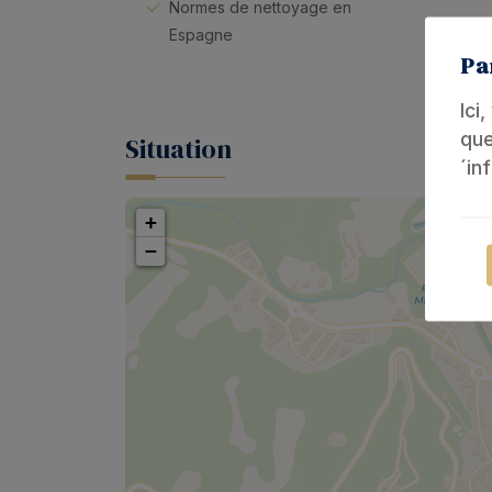
Normes de nettoyage en
Espagne
Pa
Ici
que
Situation
´in
+
−
Ces
Int