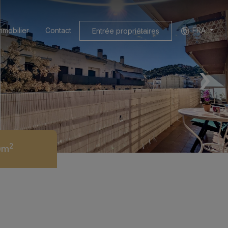
mmobilier
Contact
FRA
Entrée propriétaires
›
2
0m