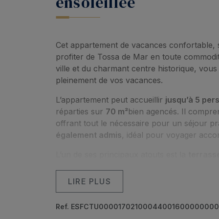
ensoleillée
Cet appartement de vacances confortable, 
profiter de Tossa de Mar en toute commodit
ville et du charmant centre historique, vous
pleinement de vos vacances.
L’appartement peut accueillir
jusqu’à 5 per
réparties sur
70 m²
bien agencés. Il compr
offrant tout le nécessaire pour un séjour pr
également admis
, idéal pour voyager acc
L’un de ses principaux atouts est la
terrasse
prendre le petit-déjeuner à l’extérieur, se 
l’ambiance méditerranéenne.
LIRE PLUS
Depuis l’appartement, vous pouvez facileme
Ref. ESFCTU0000170210004400160000000
pittoresques de la vieille ville ou déguster l