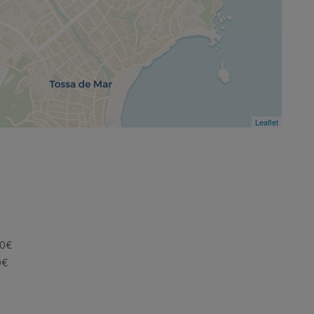
Leaflet
30€
0€