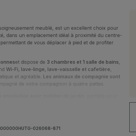
soigneusement meublé, est un excellent choix pour
é, dans un emplacement idéal à proximité du centre-
 permettant de vous déplacer à pied et de profiter
sonnes
et dispose de
3 chambres et 1 salle de bains
,
end
Wi-Fi, lave-linge, lave-vaisselle et cafetière
,
atique et agréable.
Les animaux de compagnie sont
ompagné de votre compagnon à quatre pattes.
 ensoleillée avec mobilier de jardin
, parfaite pour
détendre après une journée à la plage ou profiter de
nt accéder à la plage, vous promener dans les rues
0000000HUTG-026068-871
a cuisine locale dans les restaurants à proximité.