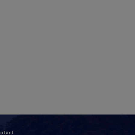
10
11
5
6
7
8
9
2
3
2
13
14
15
16
17
18
9
10
9
20
21
22
23
24
25
17
16
6
27
28
29
30
31
23
24
30
ntact