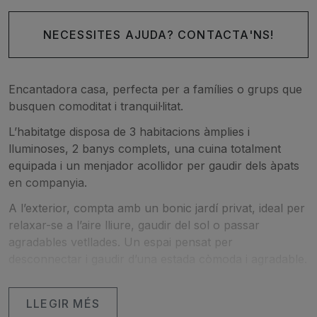
NECESSITES AJUDA? CONTACTA'NS!
Encantadora casa, perfecta per a famílies o grups que
busquen comoditat i tranquil·litat.
L’habitatge disposa de 3 habitacions àmplies i
lluminoses, 2 banys complets, una cuina totalment
equipada i un menjador acollidor per gaudir dels àpats
en companyia.
A l’exterior, compta amb un bonic jardí privat, ideal per
relaxar-se a l’aire lliure, gaudir del sol o passar
agradables vetllades. Un espai pensat per
desconnectar i gaudir d’una estada còmoda i agradable.
LLEGIR MÉS