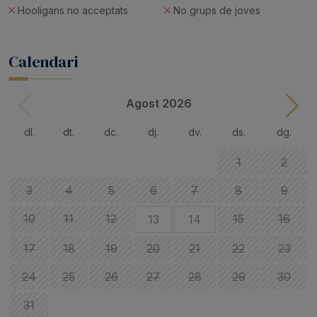
Hooligans no acceptats
No grups de joves
Calendari
Agost 2026
dl.
dt.
dc.
dj.
dv.
ds.
dg.
1
2
3
4
5
6
7
8
9
10
11
12
15
16
13
14
17
18
19
20
21
22
23
24
25
26
27
28
29
30
31