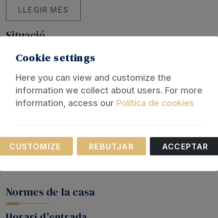
LLEGIR MÉS
Situació
Cookie settings
+
−
Here you can view and customize the
information we collect about users. For more
information, access our
Política de cookies
Necessary
CUSTOMIZE
REBUTJAR
ACCEPTAR
These cookies are necessary for the operation of
our website.
Leaflet
Normes de la casa
Horari d'entrada