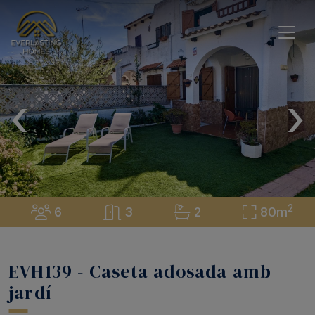
‹
›
2
6
3
2
80m
EVH139 - Caseta adosada amb
jardí