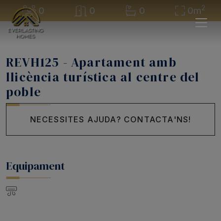
2
0
0
0
0m
REVH125 - Apartament amb
llicència turística al centre del
poble
NECESSITES AJUDA? CONTACTA'NS!
Equipament