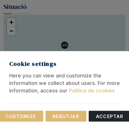
Situació
+
−
Cookie settings
Here you can view and customize the
information we collect about users. For more
Leaflet
information, access our
Política de cookies
Informació de la reserva
Necessary
CUSTOMIZE
REBUTJAR
ACCEPTAR
Lloguer turístic
These cookies are necessary for the operation of
Lloguer de temporada
our website.