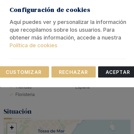
Ropa de cama
Secador de pelo
Configuración de cookies
Detector humo
Lavadora
Baño
Plancha
Aquí puedes ver y personalizar la información
que recopilamos sobre los usuarios. Para
LEER MÁS
obtener más información, accede a nuestra
Política de cookies
Servicios
Necesarias
CUSTOMIZAR
RECHAZAR
ACEPTAR
Reservas de larga duración
Discoteca
Estas cookies son necesarias para el
aceptadas
Estandares de limpieza de
funcionamiento de nuestro sitio web.
Tiendas
España
Floristeria
Situación
+