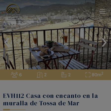
‹
›
2
6
2
2
80m
EVH112 Casa con encanto en la
muralla de Tossa de Mar