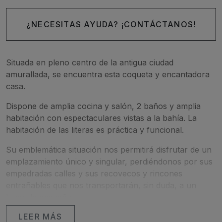
¿NECESITAS AYUDA? ¡CONTÁCTANOS!
Situada en pleno centro de la antigua ciudad
amurallada, se encuentra esta coqueta y encantadora
casa.
Dispone de amplia cocina y salón, 2 baños y amplia
habitación con espectaculares vistas a la bahía. La
habitación de las literas es práctica y funcional.
Su emblemática situación nos permitirá disfrutar de un
emplazamiento único y singular, perdiéndonos por sus
empedradas calles y sus recovecos y rincones
entrañables que nos transportarán, sin duda, a un
lugar de ensueño .
LEER MÁS