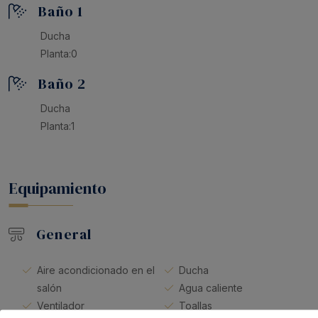
Baño 1
Ducha
Planta:0
Baño 2
Ducha
Planta:1
Equipamiento
General
Aire acondicionado en el
Ducha
salón
Agua caliente
Ventilador
Toallas