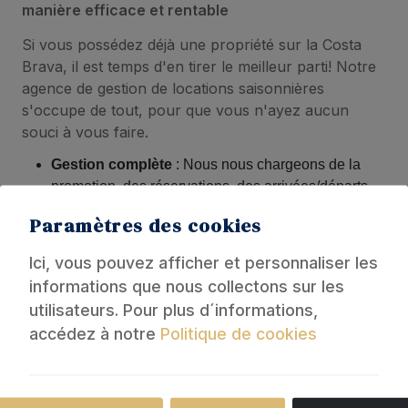
manière efficace et rentable
Si vous possédez déjà une propriété sur la Costa
Brava, il est temps d'en tirer le meilleur parti! Notre
agence de gestion de locations saisonnières
s'occupe de tout, pour que vous n'ayez aucun
souci à vous faire.
Gestion complète
: Nous nous chargeons de la
promotion, des réservations, des arrivées/départs,
du ménage et de l’entretien de votre propriété.
Paramètres des cookies
Maximisez vos revenus
: Nous augmentons la
Ici, vous pouvez afficher et personnaliser les
visibilité de votre maison sur des plateformes
informations que nous collectons sur les
internationales et optimisons les tarifs pour garantir
utilisateurs. Pour plus d´informations,
une occupation tout au long de l'année.
accédez à notre
Politique de cookies
Soin professionnel
: Nous savons à quel point
votre propriété est précieuse. C’est pourquoi nous
la traitons comme si c’était la nôtre, en assurant une
Nécessaire