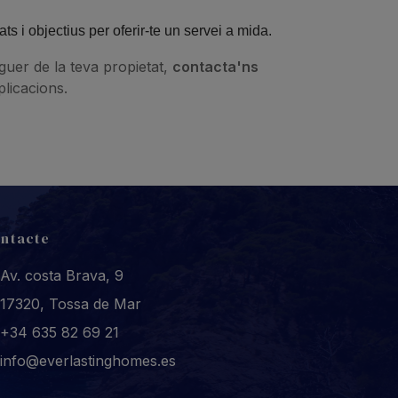
s i objectius per oferir-te un servei a mida.
guer de la teva propietat,
contacta'ns
licacions.
ntacte
Av. costa Brava, 9
17320, Tossa de Mar
+34 635 82 69 21
info@everlastinghomes.es