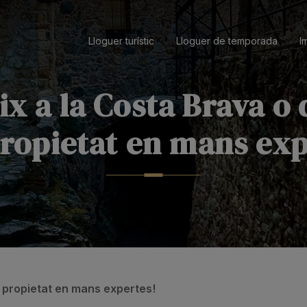
Lloguer turístic
Lloguer de temporada
I
ix a la Costa Brava o 
propietat en mans exp
a propietat en mans expertes!