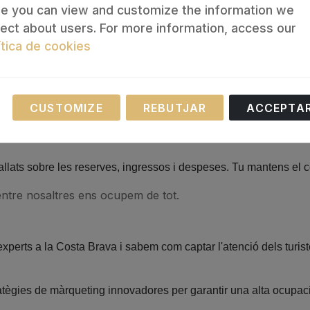
e you can view and customize the information we
 és el moment de treure'n el màxim partit! A la nostra agènc
lect about users. For more information, access our
de preocupar per res.
ítica de cookies
ió, reserves, check-in/check-out, neteja i manteniment de la te
m la visibilitat de la teva casa en plataformes internacionals i 
Necessary
CUSTOMIZE
REBUTJAR
ACCEPTA
se cookies are necessary for the operation of our website.
ropietat és important, per això la tractem com si fos nostra. Su
tallats sobre les reserves, ingressos i despeses. Tu mantens el co
mentre nosaltres ens ocupem de tot.
xperts a la Costa Brava i sabem com captar l'atenció dels turis
ratègies de màrqueting innovadores per garantir una alta ocupac