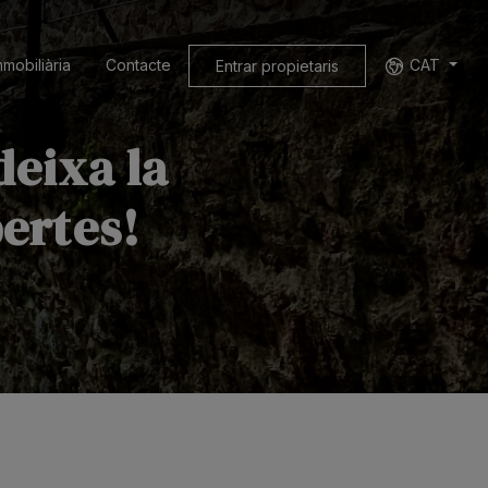
mmobiliària
Contacte
CAT
Entrar propietaris
deixa la
ertes!