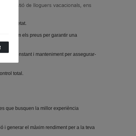
ia de gestió de lloguers vacacionals, ens
va propietat.
optimitzem els preus per garantir una
R
pervisió constant i manteniment per assegurar-
ntrol total.
tes que busquen la millor experiència
ió i generar el màxim rendiment per a la teva