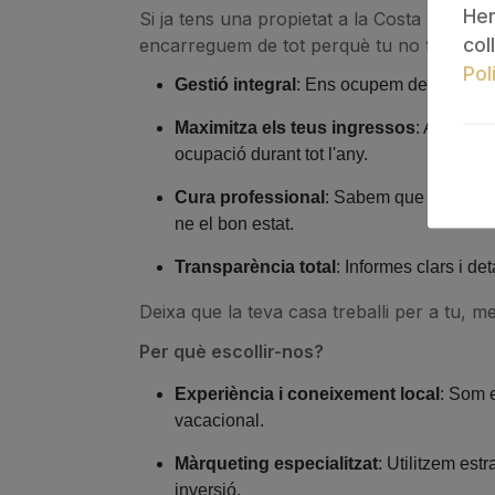
Her
Si ja tens una propietat a la Costa Brava,
col
encarreguem de tot perquè tu no t’hagis 
Pol
Gestió integral
: Ens ocupem de la promoc
Maximitza els teus ingressos
: Augmente
ocupació durant tot l'any.
The
Cura professional
: Sabem que la teva p
ne el bon estat.
Transparència total
: Informes clars i de
Deixa que la teva casa treballi per a tu, 
Per què escollir-nos?
Experiència i coneixement local
: Som e
vacacional.
Màrqueting especialitzat
: Utilitzem est
inversió.