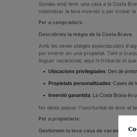
Somies amb tenir una casa a la Costa Brava
maximitzar la teva inversió o per trobar la
Per a compradors:
Descobreix la màgia de la Costa Brava
Amb les seves platges espectaculars d'aigüe
per invertir en una propietat. Tant si bus
lloguer vacacional, aquí hi trobaràs el que
Ubicacions privilegiades
: Des de pinto
Propietats personalitzades
: Cases de l
Inversió garantida
: La Costa Brava és u
No deixis passar l'oportunitat de tenir el 
Per a propietaris:
Co
Gestionem la teva casa de vacances de m