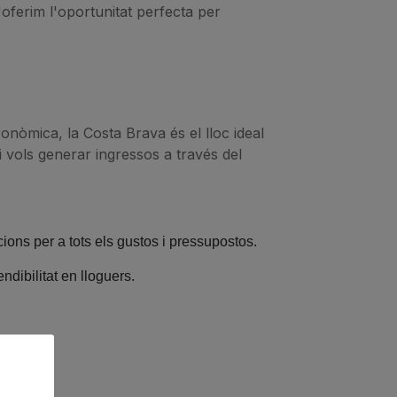
oferim l'oportunitat perfecta per
onòmica, la Costa Brava és el lloc ideal
i vols generar ingressos a través del
ions per a tots els gustos i pressupostos.
dibilitat en lloguers.