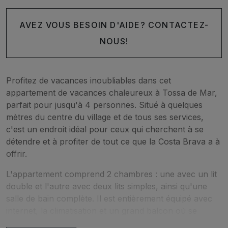
AVEZ VOUS BESOIN D'AIDE? CONTACTEZ-
NOUS!
Profitez de vacances inoubliables dans cet
appartement de vacances chaleureux à Tossa de Mar,
parfait pour jusqu'à 4 personnes. Situé à quelques
mètres du centre du village et de tous ses services,
c'est un endroit idéal pour ceux qui cherchent à se
détendre et à profiter de tout ce que la Costa Brava a à
offrir.
L'appartement comprend 2 chambres : une avec un lit
double et l'autre avec deux lits simples, ainsi qu'une
salle de bain complète. Il est entièrement équipé avec
internet, la climatisation et un grand balcon où se
détendre après une journée à la plage.