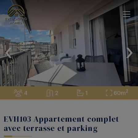
‹
›
2
4
2
1
60m
EVH103 Appartement complet
avec terrasse et parking