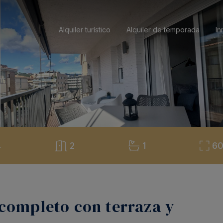
Alquiler turístico
Alquiler de temporada
In
4
2
1
6
ompleto con terraza y