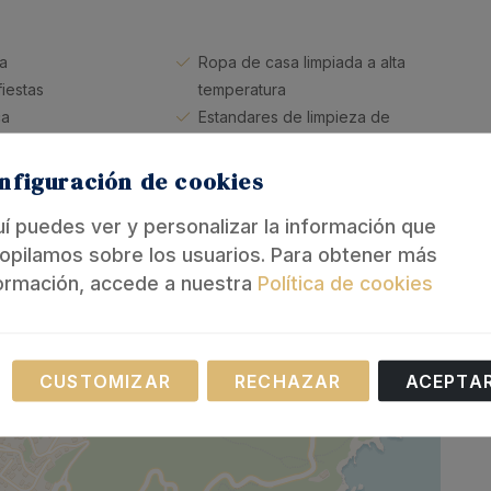
ia
Ropa de casa limpiada a alta
fiestas
temperatura
ca
Estandares de limpieza de
 y desinfección
España
nfiguración de cookies
í puedes ver y personalizar la información que
opilamos sobre los usuarios. Para obtener más
ormación, accede a nuestra
Política de cookies
Necesarias
CUSTOMIZAR
RECHAZAR
ACEPTA
as cookies son necesarias para el funcionamiento de nuest
io web.