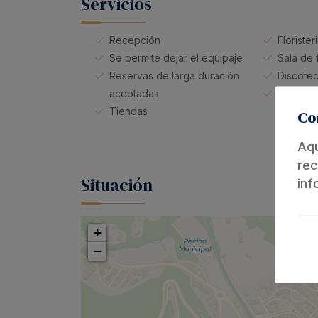
Servicios
Recepción
Florister
Se permite dejar el equipaje
Sala de 
Reservas de larga duración
Discote
aceptadas
Limpieza
Tiendas
Co
Aqu
rec
Situación
inf
+
−
Est
sit