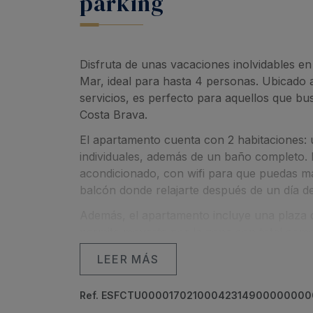
parking
Disfruta de unas vacaciones inolvidables e
Mar, ideal para hasta 4 personas. Ubicado 
servicios, es perfecto para aquellos que bus
Costa Brava.
El apartamento cuenta con 2 habitaciones:
individuales, además de un baño completo.
acondicionado, con wifi para que puedas m
balcón donde relajarte después de un día de
Además, el apartamento incluye una plaza de p
permite moverte por la zona con total como
Con su ubicación cercana a la playa y los p
LEER MÁS
excelente opción para unas vacaciones rela
Ref. ESFCTU0000170210004231490000000
¡Reserva ya y disfruta de una estancia cómo