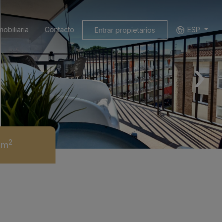
mobiliaria
Contacto
ESP
Entrar propietarios
›
2
0m