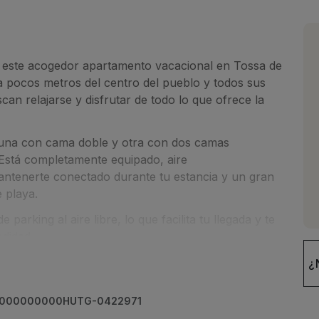
n este acogedor apartamento vacacional en Tossa de
a pocos metros del centro del pueblo y todos sus
can relajarse y disfrutar de todo lo que ofrece la
 una con cama doble y otra con dos camas
 Está completamente equipado, aire
antenerte conectado durante tu estancia y un gran
 playa.
arking al aire libre, lo que facilita tu llegada y te
didad.
rincipales servicios, este apartamento es una
¿
jantes en Tossa de Mar.
0000000000HUTG-0422971
da y tranquila!