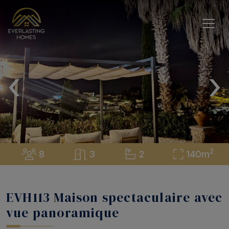
‹
›
2
8
3
2
140m
EVH113 Maison spectaculaire avec
vue panoramique