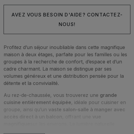
AVEZ VOUS BESOIN D'AIDE? CONTACTEZ-
NOUS!
Profitez d’un séjour inoubliable dans cette magnifique
maison à deux étages, parfaite pour les familles ou les
groupes à la recherche de confort, d’espace et d’un
cadre charmant. La maison se distingue par ses
volumes généreux et une distribution pensée pour la
détente et la convivialité.
Au rez-de-chaussée, vous trouverez une
grande
cuisine entièrement équipée
, idéale pour cuisiner en
groupe, ainsi qu’un
vaste salon-salle à manger avec
accès direct à un balcon
, offrant une
vue
magnifique
sur les environs. La lumière naturelle
inonde chaque pièce, créant une atmosphère