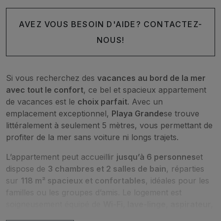
AVEZ VOUS BESOIN D'AIDE? CONTACTEZ-
NOUS!
Si vous recherchez des
vacances au bord de la mer
avec tout le confort
, ce bel et spacieux appartement
de vacances est le
choix parfait
. Avec un
emplacement exceptionnel,
Playa Grande
se trouve
littéralement à seulement 5 mètres, vous permettant de
profiter de la mer sans voiture ni longs trajets.
L’appartement peut accueillir
jusqu’à 6 personnes
et
dispose de
3 chambres et 2 salles de bain
, réparties
sur
118 m² spacieux et confortables
, idéales pour les
familles ou les groupes d’amis. Le logement est
soigneusement équipé de
Wi-Fi, lave-linge, aspirateur,
machine à café et mobilier de qualité
, garantissant un