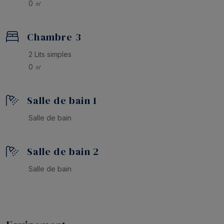
0 ㎡
mer, du soleil et de l’authentique ambiance de la
Costa Brava
en tout confort.
Chambre 3
2 Lits simples
0 ㎡
Salle de bain 1
Salle de bain
Salle de bain 2
Salle de bain