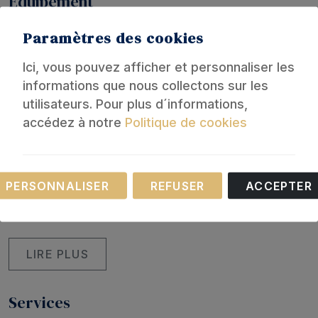
Equipement
Paramètres des cookies
Général
Ici, vous pouvez afficher et personnaliser les
informations que nous collectons sur les
Ascenseur
Baignoire
Chauffage
Eau chaude
utilisateurs. Pour plus d´informations,
Ventilateur
Serviettes de toilette
accédez à notre
Politique de cookies
Parking
Sèche-cheveux
Voiture pas nécessaire
Lave-linge
Balcon
Fer à repasser
Nécessaire
PERSONNALISER
REFUSER
ACCEPTER
Linge de lit
Cintres
Ces cookies sont nécessaires au fonctionnement
Salle de bain
de notre site Internet.
LIRE PLUS
Services