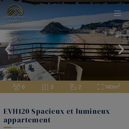
‹
›
2
6
3
2
140m
EVH120 Spacieux et lumineux
appartement