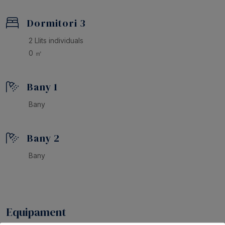
Dormitori 3
2 Llits individuals
0 ㎡
Bany 1
Bany
Bany 2
Bany
Equipament