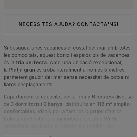
NECESSITES AJUDA? CONTACTA'NS!
Si busqueu unes vacances al costat del mar amb totes
les comoditats, aquest bonic i espaiós pis de vacances
és la
tria perfecta
. Amb una ubicació excepcional,
la
Platja gran
es troba literalment a només 5 metres,
permetent gaudir del mar sense necessitat de cotxe ni
llargs desplaçaments.
L’apartament té capacitat per a
fins a 6 hostes
i disposa
de
3 dormitoris i 2 banys
, distribuïts en
118 m² amplis i
confortables
, ideals per a famílies o grups d’amics.
L’allotjament està curosament equipat amb
Wi-Fi,
rentadora, aspiradora, cafetera i mobiliari de
qualitat
, garantint una estada còmoda i agradable.