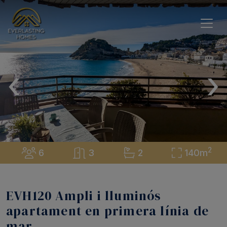
‹
›
2
6
3
2
140m
EVH120 Ampli i lluminós
apartament en primera línia de
mar