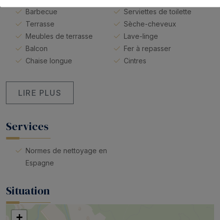
de notre site Internet.
Barbecue
Serviettes de toilette
Terrasse
Sèche-cheveux
Meubles de terrasse
Lave-linge
Balcon
Fer à repasser
Chaise longue
Cintres
LIRE PLUS
Services
Normes de nettoyage en
Espagne
Situation
+