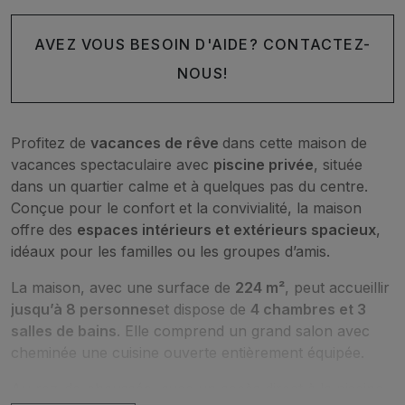
AVEZ VOUS BESOIN D'AIDE? CONTACTEZ-
NOUS!
Profitez de
vacances de rêve
dans cette maison de
vacances spectaculaire avec
piscine privée
, située
dans un quartier calme et à quelques pas du centre.
Conçue pour le confort et la convivialité, la maison
offre des
espaces intérieurs et extérieurs spacieux
,
idéaux pour les familles ou les groupes d’amis.
La maison, avec une surface de
224 m²
, peut accueillir
jusqu’à 8 personnes
et dispose de
4 chambres et 3
salles de bains
. Elle comprend un grand salon avec
cheminée une cuisine ouverte entièrement équipée.
Au rez-de-chaussée, avec un accès direct à la piscine