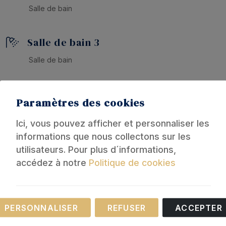
Salle de bain
Salle de bain 3
Salle de bain
Paramètres des cookies
Equipement
Ici, vous pouvez afficher et personnaliser les
informations que nous collectons sur les
Général
utilisateurs. Pour plus d´informations,
accédez à notre
Politique de cookies
Chauffage
Linge de lit
Ventilateur
Salle de bain
Nécessaire
Parking
Douche
PERSONNALISER
REFUSER
ACCEPTER
Piscine privée
Baignoire
Ces cookies sont nécessaires au fonctionnement
Jardin
Eau chaude