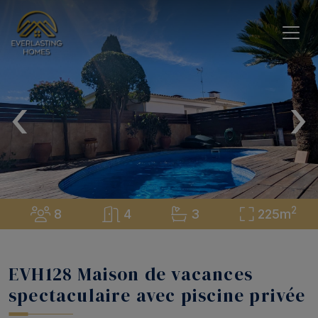
‹
›
2
8
4
3
225m
EVH128 Maison de vacances
spectaculaire avec piscine privée