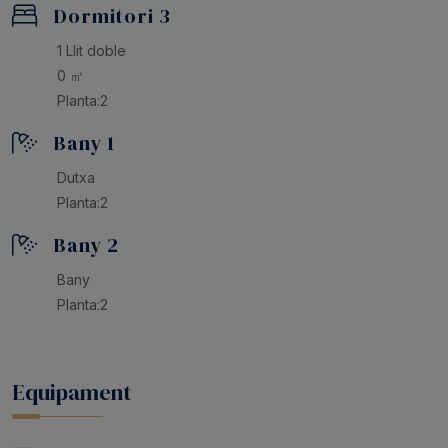
Dormitori 3
1 Llit doble
0 ㎡
Planta:2
Bany 1
Dutxa
Planta:2
Bany 2
Bany
Planta:2
Equipament