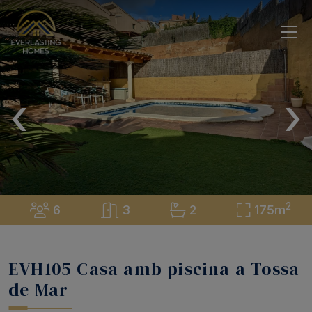
‹
›
2
6
3
2
175m
EVH105 Casa amb piscina a Tossa
de Mar