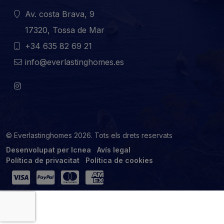
Av. costa Brava, 9
17320, Tossa de Mar
+34 635 82 69 21
info@everlastinghomes.es
© Everlastinghomes 2026. Tots els drets reservats
Desenvolupat per Icnea
Avís legal
Política de privacitat
Política de cookies