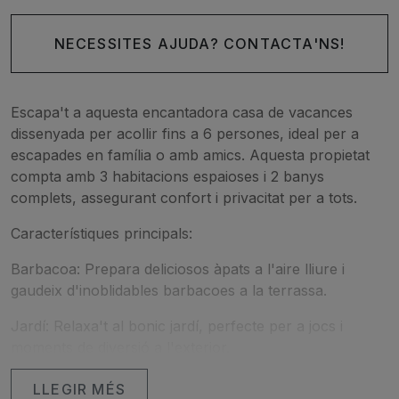
NECESSITES AJUDA? CONTACTA'NS!
Escapa't a aquesta encantadora casa de vacances
dissenyada per acollir fins a 6 persones, ideal per a
escapades en família o amb amics. Aquesta propietat
compta amb 3 habitacions espaioses i 2 banys
complets, assegurant confort i privacitat per a tots.
Característiques principals:
Barbacoa: Prepara deliciosos àpats a l'aire lliure i
gaudeix d'inoblidables barbacoes a la terrassa.
Jardí: Relaxa't al bonic jardí, perfecte per a jocs i
moments de diversió a l'exterior.
Espectacular piscina exterior privada: Submergeix-te a
LLEGIR MÉS