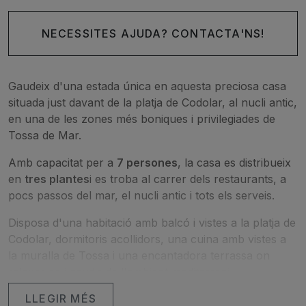
NECESSITES AJUDA? CONTACTA'NS!
Gaudeix d'una estada única en aquesta preciosa casa
situada just davant de la platja de Codolar, al nucli antic,
en una de les zones més boniques i privilegiades de
Tossa de Mar.
Amb capacitat per a
7 persones
, la casa es distribueix
en
tres plantes
i es troba al carrer dels restaurants, a
pocs passos del mar, el nucli antic i tots els serveis.
Disposa d'una habitació amb balcó i vistes a la platja de
Codolar, dormitoris acollidors, una cuina amb vistes a
la muralla de Tossa i una encantadora terrassa on
relaxar-se i gaudir de l'ambient mediterrani.
LLEGIR MÉS
Una casa amb molt d'encant, ideal per a famílies o