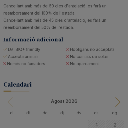
Cancel·lant amb més de 60 dies d'antelació, es farà un
reemborsament del 100% de l'estada.
Cancel·lant amb més de 45 dies d'antelació, es farà un
reemborsament del 50% de l'estada.
Informació adicional
LGTBIQ+ friendly
Hooligans no acceptats
Accepta animals
No comiats de solter
Només no fumadors
No aparcament
Calendari
Agost 2026
dl.
dt.
dc.
dj.
dv.
ds.
dg.
1
2