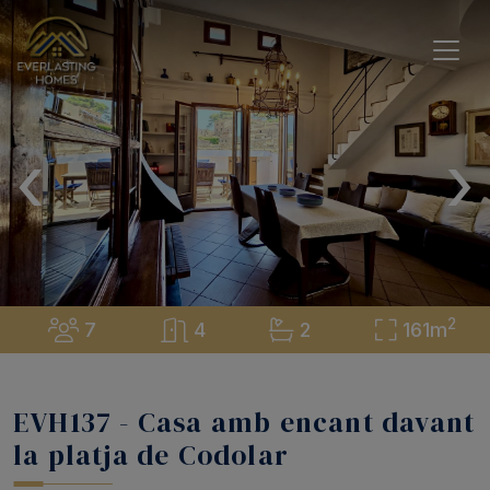
‹
›
2
7
4
2
161m
EVH137 - Casa amb encant davant
la platja de Codolar