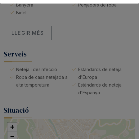
Banyera
Penjadors de roba
Bidet
LLEGIR MÉS
Serveis
Neteja i desinfecció
Estàndards de neteja
Roba de casa netejada a
d'Europa
alta temperatura
Estàndards de neteja
d'Espanya
Situació
+
−