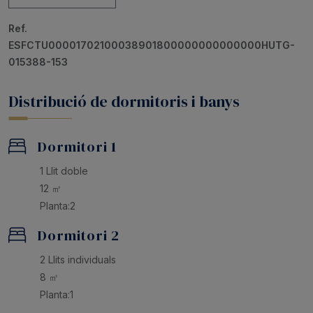
grups d'amics que busquen una experiència autèntica
davant del mar i al cor de Tossa de Mar.
Ref.
ESFCTU00001702100038901800000000000000HUTG-
015388-153
Distribució de dormitoris i banys
Dormitori 1
1 Llit doble
12 ㎡
Planta:2
Dormitori 2
2 Llits individuals
8 ㎡
Planta:1