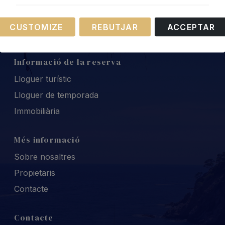
Necessary
Leaflet
CUSTOMIZE
REBUTJAR
ACCEPTAR
These cookies are necessary for the operation of
our website.
Informació de la reserva
Lloguer turístic
Lloguer de temporada
Immobiliària
Més informació
Sobre nosaltres
Propietaris
Contacte
Contacte