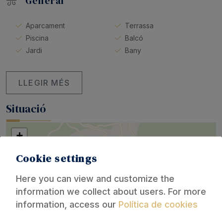
General
Aparcament
Terrassa
Piscina
Balcó
Jardi
Bany
LLEGIR MÉS
Situació
+
−
Cookie settings
Here you can view and customize the
information we collect about users. For more
information, access our
Política de cookies