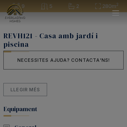
2
9
5
2
280m
REVH121 - Casa amb jardí i
piscina
NECESSITES AJUDA? CONTACTA'NS!
LLEGIR MÉS
Equipament