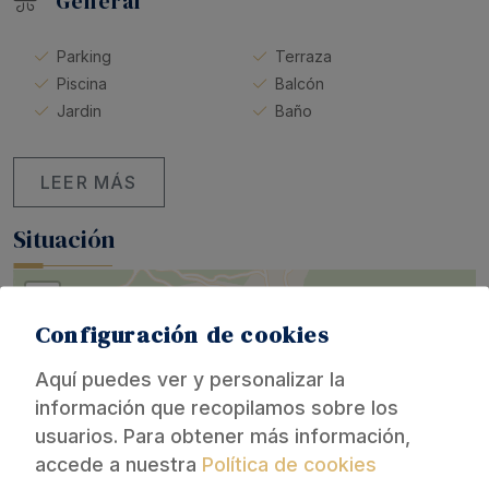
General
Parking
Terraza
Piscina
Balcón
Jardin
Baño
LEER MÁS
Situación
+
−
Configuración de cookies
Aquí puedes ver y personalizar la
información que recopilamos sobre los
usuarios. Para obtener más información,
accede a nuestra
Política de cookies