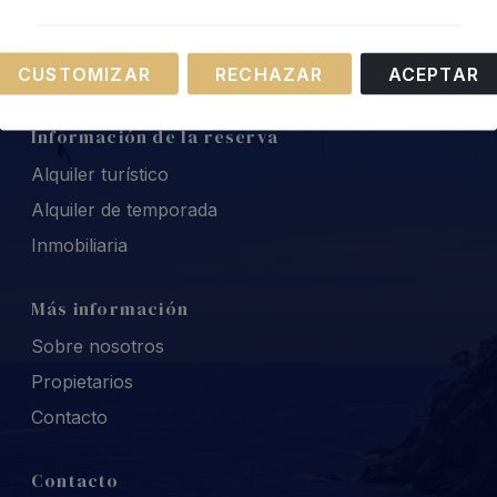
Leaflet
Necesarias
CUSTOMIZAR
RECHAZAR
ACEPTAR
Estas cookies son necesarias para el
funcionamiento de nuestro sitio web.
Información de la reserva
Alquiler turístico
Alquiler de temporada
Inmobiliaria
Más información
Sobre nosotros
Propietarios
Contacto
Contacto