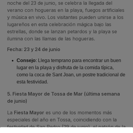
noche del 23 de junio, se celebra la llegada del
verano con hogueras en la playa, fuegos artificiales
y música en vivo. Los visitantes pueden unirse a los
lugareños en esta celebración mágica bajo las
estrellas, donde se lanzan petardos y la playa se
ilumina con las llamas de las hogueras.
Fecha: 23 y 24 de junio
Consejo
: Llega temprano para encontrar un buen
lugar en la playa y disfruta de la comida típica,
como la coca de Sant Joan, un postre tradicional de
esta festividad.
5. Fiesta Mayor de Tossa de Mar (última semana
de junio)
La
Fiesta Mayor
es uno de los momentos más
especiales del año en Tossa, coincidiendo con la
festividad de San Pedro (29 de junio), el patrón de la