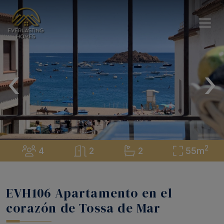
‹
›
2
4
2
2
55m
EVH106 Apartamento en el
corazón de Tossa de Mar