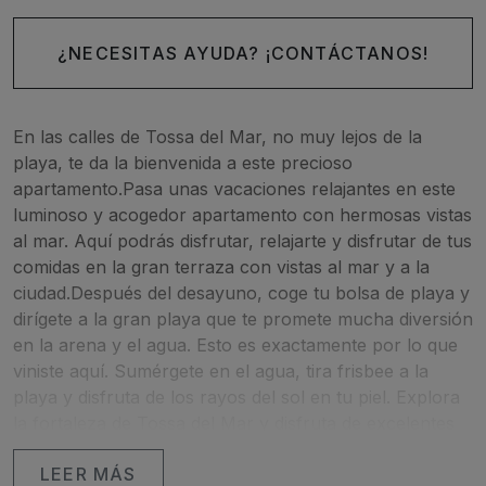
¿NECESITAS AYUDA? ¡CONTÁCTANOS!
En las calles de Tossa del Mar, no muy lejos de la
playa, te da la bienvenida a este precioso
apartamento.Pasa unas vacaciones relajantes en este
luminoso y acogedor apartamento con hermosas vistas
al mar. Aquí podrás disfrutar, relajarte y disfrutar de tus
comidas en la gran terraza con vistas al mar y a la
ciudad.Después del desayuno, coge tu bolsa de playa y
dirígete a la gran playa que te promete mucha diversión
en la arena y el agua. Esto es exactamente por lo que
viniste aquí. Sumérgete en el agua, tira frisbee a la
playa y disfruta de los rayos del sol en tu piel. Explora
la fortaleza de Tossa del Mar y disfruta de excelentes
vistas de la costa. Explora la costa rocosa y descubre
LEER MÁS
hermosas calas y playas que te encantarán. Si te