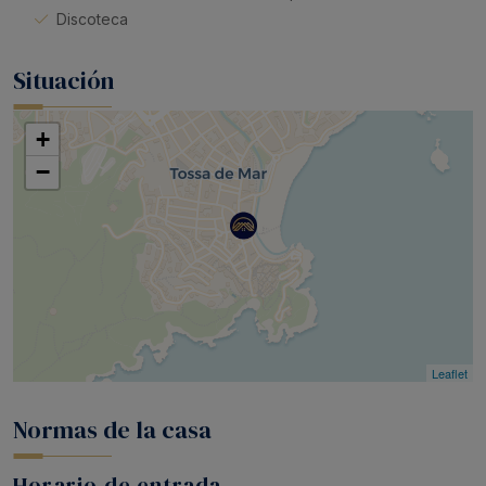
Discoteca
Situación
+
−
Leaflet
Normas de la casa
Horario de entrada